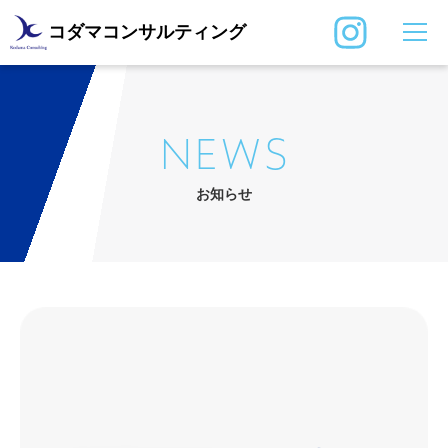
コダマコンサルティング
NEWS
お知らせ