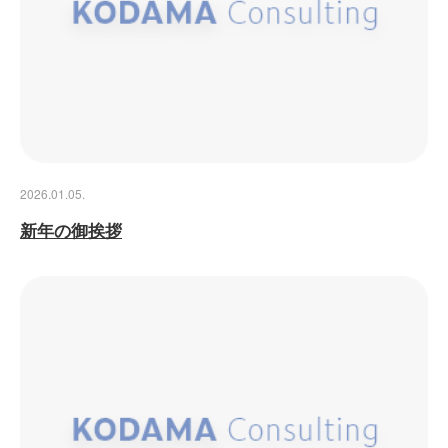
2026.01.05.
新年の御挨拶